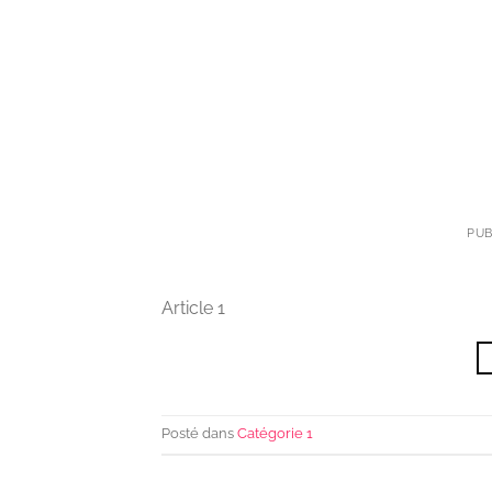
Passer
au
contenu
PUB
Article 1
Posté dans
Catégorie 1