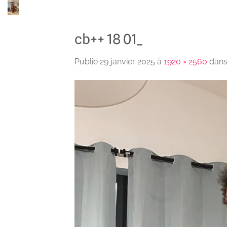
Passer
au
contenu
cb++ 18 01_
Publié
29 janvier 2025
à
1920 × 2560
dan