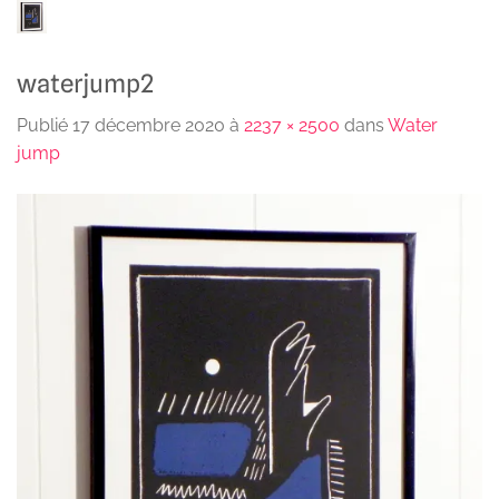
Passer
au
contenu
waterjump2
Publié
17 décembre 2020
à
2237 × 2500
dans
Water
jump