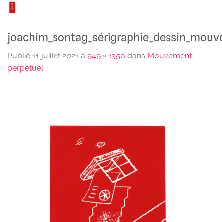
Passer
au
contenu
joachim_sontag_sérigraphie_dessin_mouv
Publié
11 juillet 2021
à
949 × 1350
dans
Mouvement
perpétuel