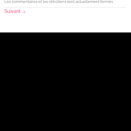
Les commentaires et les rétroliens sont actuellement fermés.
Suivant
→