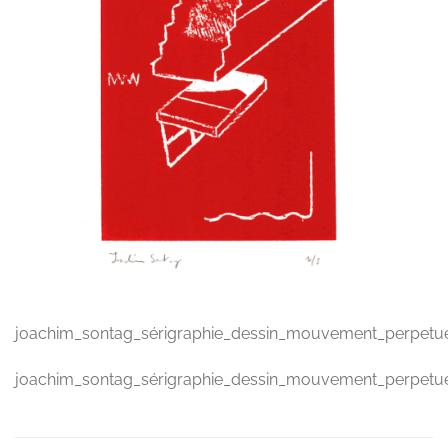
joachim_sontag_sérigraphie_dessin_mouvement_perpetu
joachim_sontag_sérigraphie_dessin_mouvement_perpetu